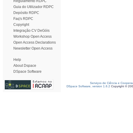
Regulamento RDPC
Guia do Utilizador RDPC
Depósito RDPC
Faq's RDPC
Copyright
Integração CV DeGóis
Workshop Open Access
Open Access Declarations
Newsletter Open Access
Help
About Dspace
DSpace Software
Serviços de Ciência e Coopera
DSpace Software, version 1.6.2
Copyright © 20