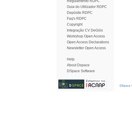
Regulamento RDPC
Guia do Utilizador RDPC
Depósito RDPC
Faq's RDPC
Copyright
Integração CV DeGóis
Workshop Open Access
Open Access Declarations
Newsletter Open Access
Help
About Dspace
DSpace Software
DSpace S