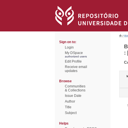
/
Bi
Sign on to:
B
Login
: 
My DSpace
authorized users
Edit Profile
C
Receive email
updates
I
Browse
Communities
& Collections
Issue Date
Author
Title
Subject
Helps