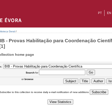
PT
EN
blioteca Geral
/
IB - Provas Habilitação para Coordenação Científ
[1]
ollection home page
n:
Search
for
or
browse
Subscribe to this collection to receive daily e-mail notification of new additions