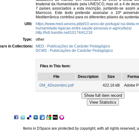
Imaterial da Humanidade pela UNESCO, mas só a 4 de dezem
7 países associados a esta inscrição, juntando-se assim a 
Marrocos. Este texto pretende assinalar o 10º anivers
Mediterrânica contribui para os diferentes pilares da susten
URI:
https://www.med.uevora.pt/pt/10-anos-de-portugal-na-dieta-m
humanidade-ligacao-entre-saude-pessoas-e-agricultura/
http://hdl.handle.net/10174/41218
Type:
other
ars in Collections:
MED - Publicações de Carácter Pedagógico
DCMS - Publicações de Carácter Pedagógico
Files in This Item:
File
Description
Size
Forma
DM_4Dezembro.pdf
422.16 kB
Adobe 
Items in DSpace are protected by copyright, with all rights reserved, 