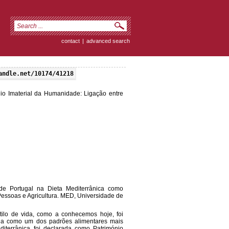
contact
|
advanced search
andle.net/10174/41218
io Imaterial da Humanidade: Ligação entre
e Portugal na Dieta Mediterrânica como
essoas e Agricultura. MED, Universidade de
tilo de vida, como a conhecemos hoje, foi
ida como um dos padrões alimentares mais
terrânica foi declarada como Património