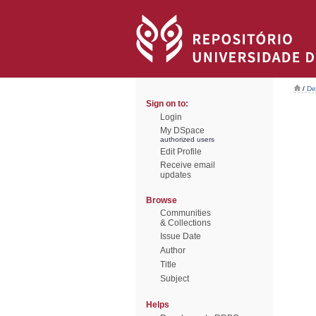
/
De
Sign on to:
Login
My DSpace
authorized users
Edit Profile
Receive email
updates
Browse
Communities
& Collections
Issue Date
Author
Title
Subject
Helps