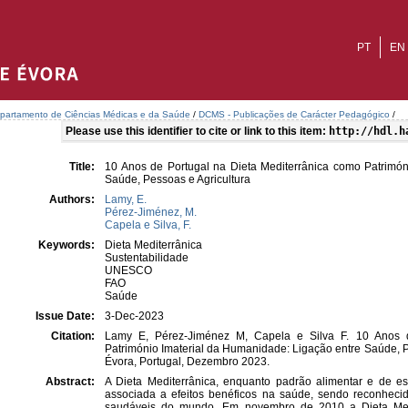
PT
EN
partamento de Ciências Médicas e da Saúde
/
DCMS - Publicações de Carácter Pedagógico
/
Please use this identifier to cite or link to this item:
http://hdl.h
Title:
10 Anos de Portugal na Dieta Mediterrânica como Patrimón
Saúde, Pessoas e Agricultura
Authors:
Lamy, E.
Pérez-Jiménez, M.
Capela e Silva, F.
Keywords:
Dieta Mediterrânica
Sustentabilidade
UNESCO
FAO
Saúde
Issue Date:
3-Dec-2023
Citation:
Lamy E, Pérez-Jiménez M, Capela e Silva F. 10 Anos d
Património Imaterial da Humanidade: Ligação entre Saúde, P
Évora, Portugal, Dezembro 2023.
Abstract:
A Dieta Mediterrânica, enquanto padrão alimentar e de es
associada a efeitos benéficos na saúde, sendo reconhec
saudáveis do mundo. Em novembro de 2010 a Dieta Medi