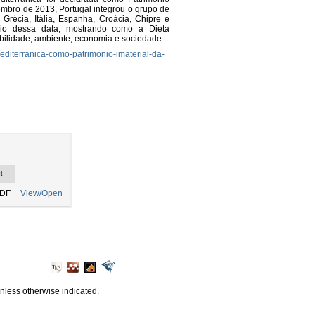
bro de 2013, Portugal integrou o grupo de
Grécia, Itália, Espanha, Croácia, Chipre e
ário dessa data, mostrando como a Dieta
tabilidade, ambiente, economia e sociedade.
editerranica-como-patrimonio-imaterial-da-
t
PDF
View/Open
unless otherwise indicated.