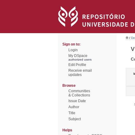
/
De
Sign on to:
V
Login
My DSpace
C
authorized users
Edit Profile
Receive email
I
updates
Browse
Communities
& Collections
Issue Date
Author
Title
Subject
Helps