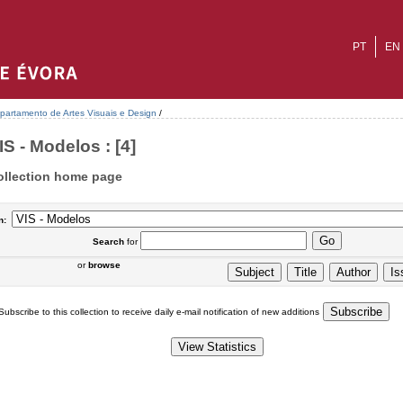
PT
EN
partamento de Artes Visuais e Design
/
IS - Modelos : [4]
ollection home page
n:
Search
for
or
browse
Subscribe to this collection to receive daily e-mail notification of new additions