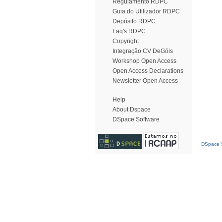
Regulamento RDPC
Guia do Utilizador RDPC
Depósito RDPC
Faq's RDPC
Copyright
Integração CV DeGóis
Workshop Open Access
Open Access Declarations
Newsletter Open Access
Help
About Dspace
DSpace Software
DSpace S