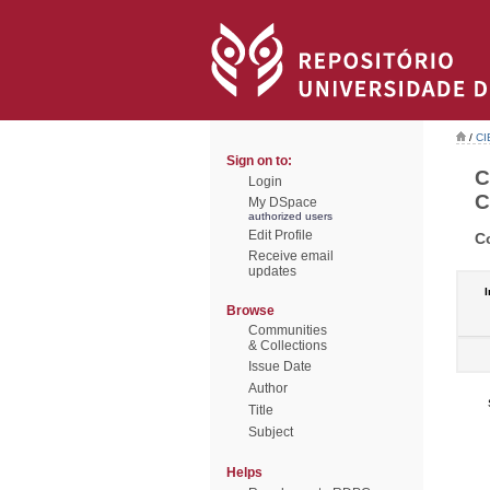
/
CI
Sign on to:
C
Login
C
My DSpace
authorized users
Edit Profile
C
Receive email
updates
I
Browse
Communities
& Collections
Issue Date
Author
Title
Subject
Helps