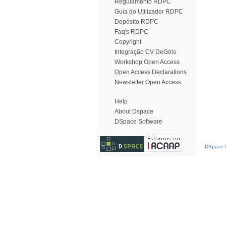
Regulamento RDPC
Guia do Utilizador RDPC
Depósito RDPC
Faq's RDPC
Copyright
Integração CV DeGóis
Workshop Open Access
Open Access Declarations
Newsletter Open Access
Help
About Dspace
DSpace Software
DSpace S