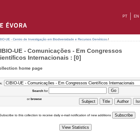
PT
EN
BIO-UE - Centro de Investigação em Biodiversidade e Recursos Genéticos
/
IBIO-UE - Comunicações - Em Congressos
ientíficos Internacionais : [0]
ollection home page
n:
Search
for
or
browse
Subscribe to this collection to receive daily e-mail notification of new additions