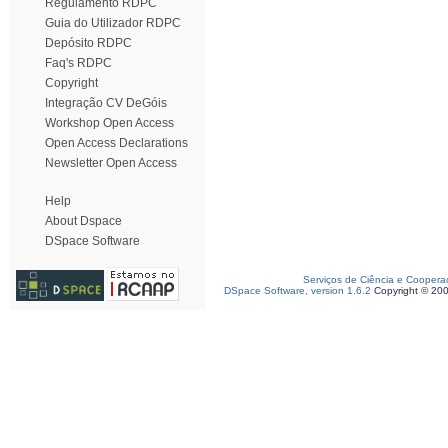
Regulamento RDPC
Guia do Utilizador RDPC
Depósito RDPC
Faq's RDPC
Copyright
Integração CV DeGóis
Workshop Open Access
Open Access Declarations
Newsletter Open Access
Help
About Dspace
DSpace Software
Serviços de Ciência e Coopera
DSpace Software, version 1.6.2
Copyright © 20