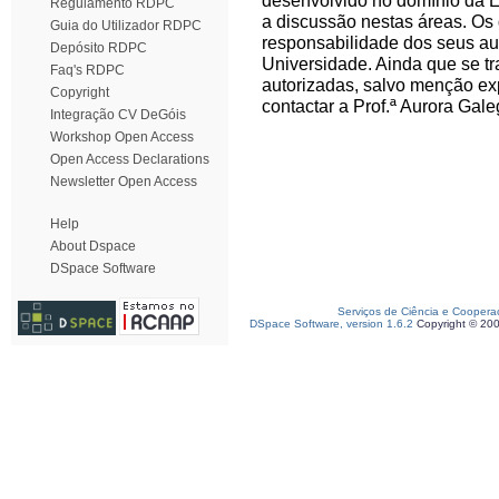
desenvolvido no domínio da E
Regulamento RDPC
a discussão nestas áreas. Os
Guia do Utilizador RDPC
responsabilidade dos seus au
Depósito RDPC
Universidade. Ainda que se tra
Faq's RDPC
autorizadas, salvo menção ex
Copyright
contactar a Prof.ª Aurora Gale
Integração CV DeGóis
Workshop Open Access
Open Access Declarations
Newsletter Open Access
Help
About Dspace
DSpace Software
Serviços de Ciência e Coopera
DSpace Software, version 1.6.2
Copyright © 20