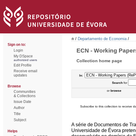
/
Departamento de Economia
/
Sign on to:
ECN - Working Papers
Login
My DSpace
Collection home page
authorized users
Edit Profile
Receive email
updates
In:
Search
for
Browse
or
browse
Communities
& Collections
Issue Date
Subscribe to this collection to receive da
Author
Title
Subject
A série de Documentos de Tr
Universidade de Évora pretend
Helps