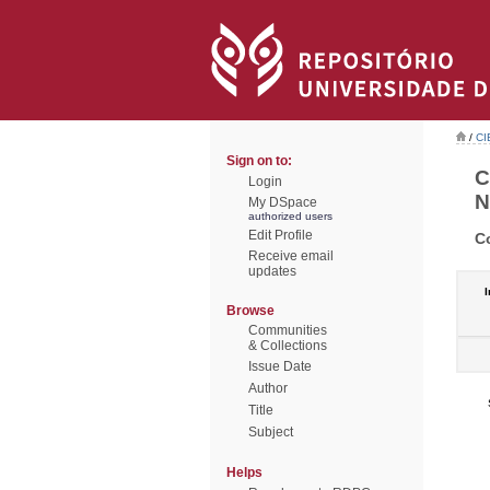
/
CI
Sign on to:
C
Login
N
My DSpace
authorized users
Edit Profile
C
Receive email
updates
I
Browse
Communities
& Collections
Issue Date
Author
Title
Subject
Helps