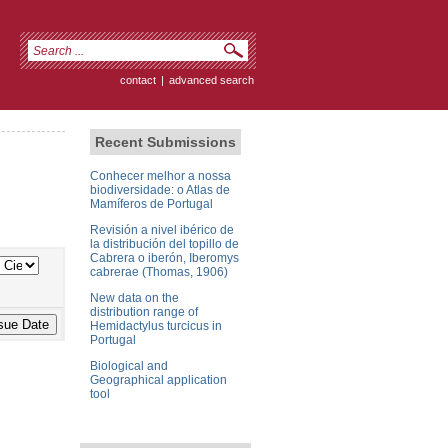
contact
|
advanced search
Recent Submissions
Conhecer melhor a nossa
biodiversidade: o Atlas de
Mamíferos de Portugal
Revisión a nivel ibérico de
la distribución del topillo de
Cabrera o iberón, Iberomys
cabrerae (Thomas, 1906)
New data on the
distribution range of
Hemidactylus turcicus in
Portugal
Biological and
Geographical application
tool