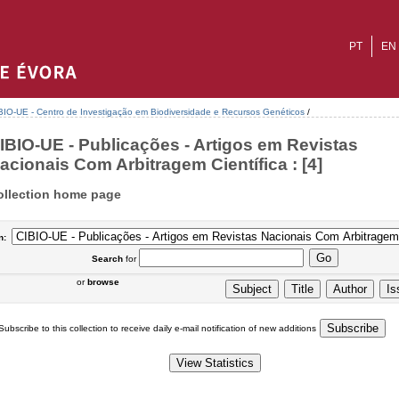
PT
EN
BIO-UE - Centro de Investigação em Biodiversidade e Recursos Genéticos
/
IBIO-UE - Publicações - Artigos em Revistas
acionais Com Arbitragem Científica : [4]
ollection home page
n:
Search
for
or
browse
Subscribe to this collection to receive daily e-mail notification of new additions