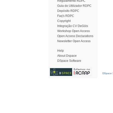
Regulamento RDPC
Guia do Utilizador RDPC
Depósito RDPC
Faq's RDPC
Copyright
Integração CV DeGóis
Workshop Open Access
Open Access Declarations
Newsletter Open Access
Help
About Dspace
DSpace Software
DSpace S