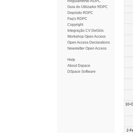
Regulamento RDPC
Guia do Utilizador RDPC
Depósito RDPC
Faq's RDPC
Copyright
Integração CV DeGóis
Workshop Open Access
Open Access Declarations
Newsletter Open Access
Help
About Dspace
DSpace Software
10-O
2-F