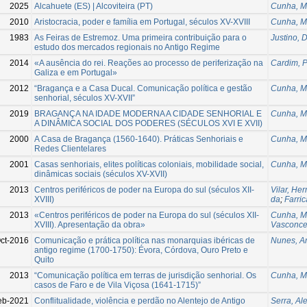
2025
Alcahuete (ES) | Alcoviteira (PT)
Cunha, M
2010
Aristocracia, poder e família em Portugal, séculos XV-XVIII
Cunha, M
1983
As Feiras de Estremoz. Uma primeira contribuição para o
Justino, 
estudo dos mercados regionais no Antigo Regime
2014
«A ausência do rei. Reações ao processo de periferização na
Cardim, 
Galiza e em Portugal»
2012
“Bragança e a Casa Ducal. Comunicação política e gestão
Cunha, M
senhorial, séculos XV-XVII”
2019
BRAGANÇA NA IDADE MODERNA A CIDADE SENHORIAL E
Cunha, M
A DINÂMICA SOCIAL DOS PODERES (SÉCULOS XVI E XVII)
2000
A Casa de Bragança (1560-1640). Práticas Senhoriais e
Cunha, M
Redes Clientelares
2001
Casas senhoriais, elites políticas coloniais, mobilidade social,
Cunha, M
dinâmicas sociais (séculos XV-XVII)
2013
Centros periféricos de poder na Europa do sul (séculos XII-
Vilar, He
XVIII)
da
;
Farric
2013
«Centros periféricos de poder na Europa do sul (séculos XII-
Cunha, M
XVIII). Apresentação da obra»
Vasconce
ct-2016
Comunicação e prática política nas monarquias ibéricas de
Nunes, An
antigo regime (1700-1750): Évora, Córdova, Ouro Preto e
Quito
2013
“Comunicação política em terras de jurisdição senhorial. Os
Cunha, M
casos de Faro e de Vila Viçosa (1641-1715)”
eb-2021
Conflitualidade, violência e perdão no Alentejo de Antigo
Serra, Al