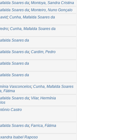
afalda Soares da
;
Montoya, Sandra Cristina
afalda Soares da
;
Monteiro, Nuno Gonçalo
David
;
Cunha, Mafalda Soares da
Pedro
;
Cunha, Mafalda Soares da
afalda Soares da
afalda Soares da
;
Cardim, Pedro
afalda Soares da
afalda Soares da
rmínia Vasconcelos
;
Cunha, Mafalda Soares
a, Fátima
afalda Soares da
;
Vilar, Hermínia
los
tónio Castro
afalda Soares da
;
Farrica, Fátima
exandra Isabel Raposo