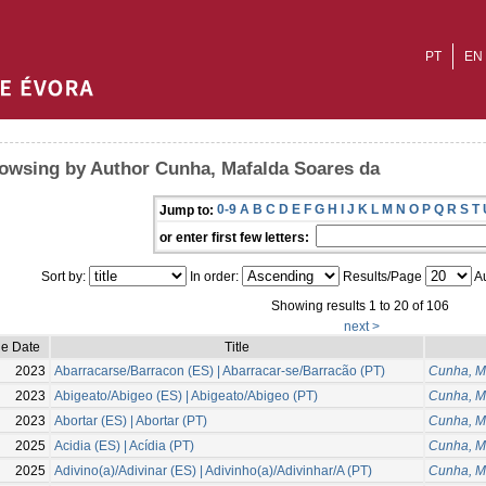
PT
EN
owsing by Author Cunha, Mafalda Soares da
0-9
A
B
C
D
E
F
G
H
I
J
K
L
M
N
O
P
Q
R
S
T
Jump to:
or enter first few letters:
Sort by:
In order:
Results/Page
Au
Showing results 1 to 20 of 106
next >
ue Date
Title
2023
Abarracarse/Barracon (ES) | Abarracar-se/Barracão (PT)
Cunha, M
2023
Abigeato/Abigeo (ES) | Abigeato/Abigeo (PT)
Cunha, M
2023
Abortar (ES) | Abortar (PT)
Cunha, M
2025
Acidia (ES) | Acídia (PT)
Cunha, M
2025
Adivino(a)/Adivinar (ES) | Adivinho(a)/Adivinhar/A (PT)
Cunha, M