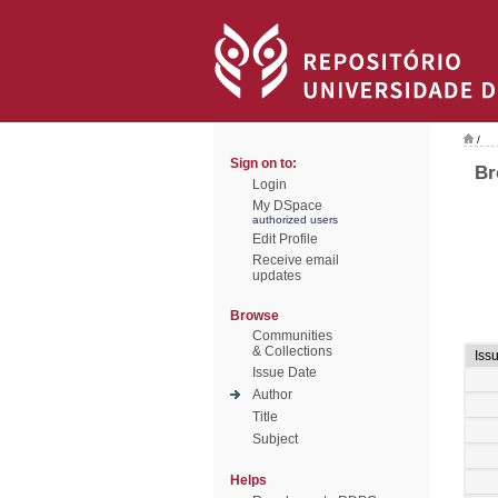
/
Sign on to:
Br
Login
My DSpace
authorized users
Edit Profile
Receive email
updates
Browse
Communities
& Collections
Iss
Issue Date
Author
Title
Subject
Helps