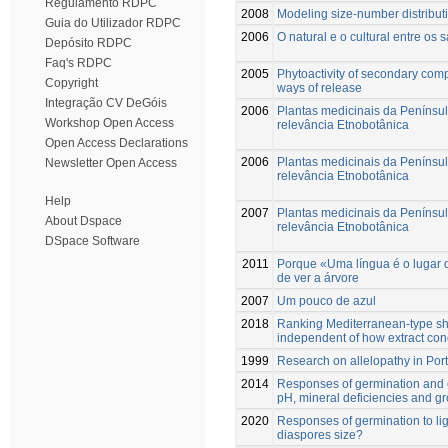
Regulamento RDPC
2008
Modeling size-number distributi
Guia do Utilizador RDPC
2006
O natural e o cultural entre os 
Depósito RDPC
Faq's RDPC
2005
Phytoactivity of secondary comp
Copyright
ways of release
Integração CV DeGóis
2006
Plantas medicinais da Penínsu
Workshop Open Access
relevância Etnobotânica
Open Access Declarations
2006
Plantas medicinais da Penínsu
Newsletter Open Access
relevância Etnobotânica
Help
2007
Plantas medicinais da Penínsu
About Dspace
relevância Etnobotânica
DSpace Software
2011
Porque «Uma língua é o lugar 
de ver a árvore
2007
Um pouco de azul
2018
Ranking Mediterranean-type shrub
independent of how extract con
1999
Research on allelopathy in Por
2014
Responses of germination and e
pH, mineral deficiencies and g
2020
Responses of germination to lig
diaspores size?