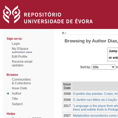
/
Sign on to:
Browsing by Author Dias,
Login
My DSpace
Jump 
authorized users
Edit Profile
or ent
Receive email
updates
Sort by:
I
Browse
Communities
& Collections
Issue
Date
Issue Date
Author
2008
O jardim das plantas: Corpo, hi
Title
2006
O Jardim nos Mitos da Criaçã
Subject
2017
“Language is the place from whe
trees and edible fruits in Port
Helps
2007
Metabolitos secundários como f