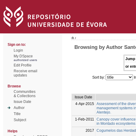
/
Sign on to:
Browsing by Author Santo
Login
My DSpace
Jump 
authorized users
Edit Profile
or ent
Receive email
updates
Sort by:
I
Browse
Communities
& Collections
Issue Date
Issue Date
4-Apr-2015
Assessment of the divers
Author
management systems in 
Alentejo.
Title
1-Feb-2011
Canopy cover influence
Subject
in Montado ecosystems
2017
Cogumelos das Herdade
Helps