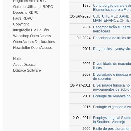
Regulamento RDPC
1985
Contribuição para o es
Guia do Utilizador RDPC
Elementos sobre a Flora
Depósito RDPC
10-Jan-2020
CULTURE MEDIA AND 
Faq's RDPC
MAINTENANCE OF TER
Copyright
2004
Decomposição e libert
Integração CV DeGóis
herbáceas
Workshop Open Access
Jul-2024
Descoberta de trufas d
Open Access Declarations
Newsletter Open Access
2011
Diagnostics mycosylvico
Help
2006
Diversidade de macrofu
About Dspace
florestal
DSpace Software
2007
Diversidade e riqueza 
de sobreiro
18-Mar-2011
Diversidade fúngica no
povoamentos de sobro e
2011
Ecologie de Amanita po
2015
Ecologie et gestion d'
2-Oct-2014
Ecophysiological Studie
in Southern Alentejo
2005
Efeito do posicionamen