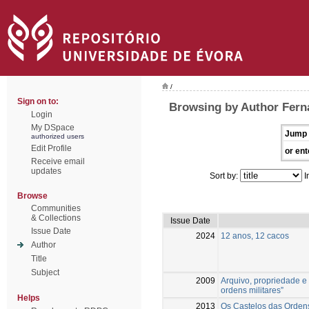
/
Sign on to:
Browsing by Author Ferna
Login
My DSpace
Jump 
authorized users
Edit Profile
or ent
Receive email
updates
Sort by:
I
Browse
Communities
& Collections
Issue Date
Issue Date
2024
12 anos, 12 cacos
Author
Title
Subject
2009
Arquivo, propriedade e g
ordens militares”
Helps
2013
Os Castelos das Ordens