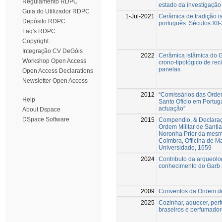
Regulamento RDPC
estado da investigação
Guia do Utilizador RDPC
1-Jul-2021
Cerâmica de tradição i
Depósito RDPC
português. Séculos XII
Faq's RDPC
Copyright
Integração CV DeGóis
2022
Cerâmica islâmica do G
Workshop Open Access
crono-tipológico de rec
panelas
Open Access Declarations
Newsletter Open Access
2012
“Comissários das Orden
Help
Santo Ofício em Portug
actuação”
About Dspace
DSpace Software
2015
Compendio, & Declaraç
Ordem Militar de Santi
Noronha Prior da mesm
Coimbra, Officina de M
Universidade, 1659
2024
Contributo da arqueolo
conhecimento do Garb 
2009
Conventos da Ordem d
2025
Cozinhar, aquecer, perfu
braseiros e perfumador