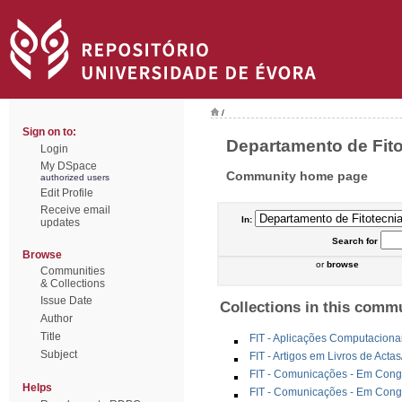
/
Sign on to:
Departamento de Fitot
Login
My DSpace
Community home page
authorized users
Edit Profile
Receive email
In:
updates
Search
for
Browse
or
browse
Communities
& Collections
Issue Date
Collections in this comm
Author
Title
FIT - Aplicações Computaciona
Subject
FIT - Artigos em Livros de Acta
FIT - Comunicações - Em Congr
Helps
FIT - Comunicações - Em Congr