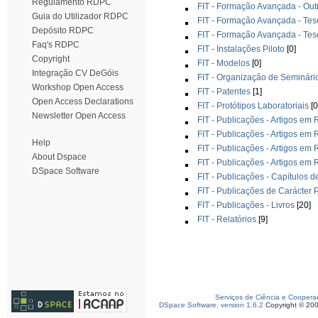
Regulamento RDPC
FIT - Formação Avançada - Out
Guia do Utilizador RDPC
FIT - Formação Avançada - Te
Depósito RDPC
FIT - Formação Avançada - Tes
Faq's RDPC
FIT - Instalações Piloto
[0]
Copyright
FIT - Modelos
[0]
Integração CV DeGóis
FIT - Organização de Seminári
Workshop Open Access
FIT - Patentes
[1]
Open Access Declarations
FIT - Protótipos Laboratoriais
[0
Newsletter Open Access
FIT - Publicações - Artigos em 
FIT - Publicações - Artigos em 
Help
FIT - Publicações - Artigos em
About Dspace
FIT - Publicações - Artigos em
DSpace Software
FIT - Publicações - Capítulos d
FIT - Publicações de Carácter
FIT - Publicações - Livros
[20]
FIT - Relatórios
[9]
Serviços de Ciência e Coopera
DSpace Software, version 1.6.2
Copyright © 20