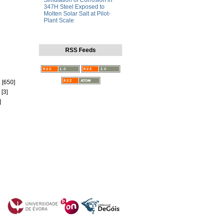
Simulation of Corrosion in
347H Steel Exposed to
Molten Solar Salt at Pilot-
Plant Scale
RSS Feeds
a
[650]
[3]
]