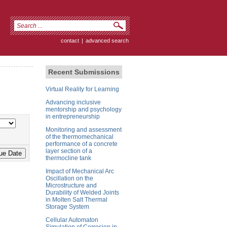
contact
|
advanced search
Recent Submissions
Virtual Reality for Learning
Advancing inclusive
mentorship and psychology
in entrepreneurship
Monitoring and assessment
of the thermomechanical
performance of a concrete
layer section of a
thermocline tank
Impact of Mechanical Arc
Oscillation on the
Microstructure and
Durability of Welded Joints
in Molten Salt Thermal
Storage System
Cellular Automaton