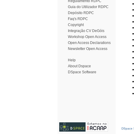
Regulamento RDPC
Guia do Utilizador RDPC
Depósito RDPC
Faq's RDPC
Copyright
Integração CV DeGóis
Workshop Open Access
Open Access Declarations
Newsletter Open Access
Help
About Dspace
DSpace Software
DSpace S