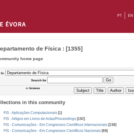
PT
EN
epartamento de Física : [1355]
ommunity home page
In:
Search
for
or
browse
llections in this community
FIS - Aplicações Computacionais
[1]
FIS - Artigos em Livros de Actas/Proceedings
[192]
FIS - Comunicações - Em Congressos Científicos Internacionais
[238]
FIS - Comunicações - Em Congressos Científicos Nacionais
[69]