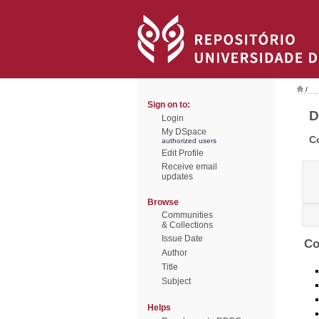
/
Sign on to:
D
Login
My DSpace
C
authorized users
Edit Profile
Receive email
updates
Browse
Communities
& Collections
Issue Date
Co
Author
Title
Subject
Helps