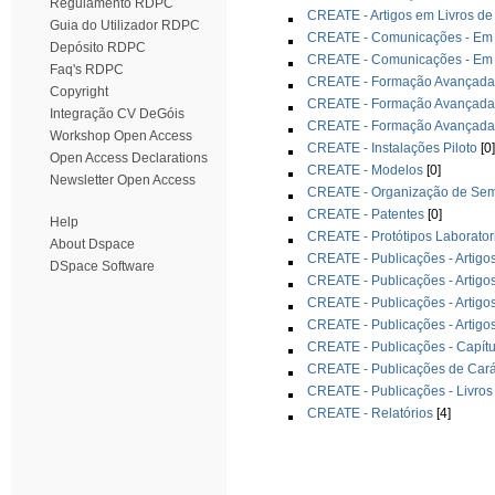
Regulamento RDPC
CREATE - Artigos em Livros de
Guia do Utilizador RDPC
CREATE - Comunicações - Em C
Depósito RDPC
CREATE - Comunicações - Em C
Faq's RDPC
CREATE - Formação Avançada 
Copyright
CREATE - Formação Avançada 
Integração CV DeGóis
CREATE - Formação Avançada 
Workshop Open Access
CREATE - Instalações Piloto
[0]
Open Access Declarations
CREATE - Modelos
[0]
Newsletter Open Access
CREATE - Organização de Semi
CREATE - Patentes
[0]
Help
CREATE - Protótipos Laborator
About Dspace
CREATE - Publicações - Artigos
DSpace Software
CREATE - Publicações - Artigos
CREATE - Publicações - Artigo
CREATE - Publicações - Artigo
CREATE - Publicações - Capítu
CREATE - Publicações de Cará
CREATE - Publicações - Livros
CREATE - Relatórios
[4]