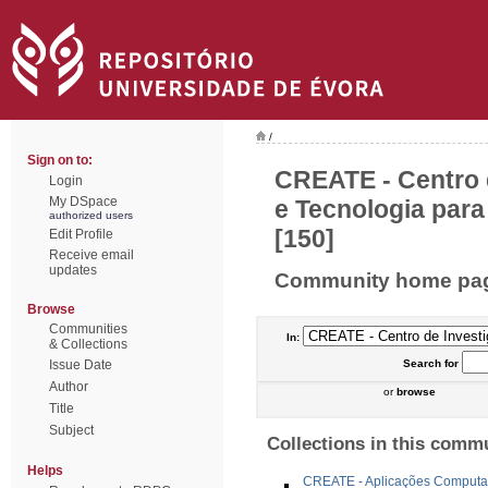
/
Sign on to:
CREATE - Centro 
Login
My DSpace
e Tecnologia para
authorized users
[150]
Edit Profile
Receive email
updates
Community home pa
Browse
Communities
In:
& Collections
Issue Date
Search
for
Author
or
browse
Title
Subject
Collections in this comm
Helps
CREATE - Aplicações Computa