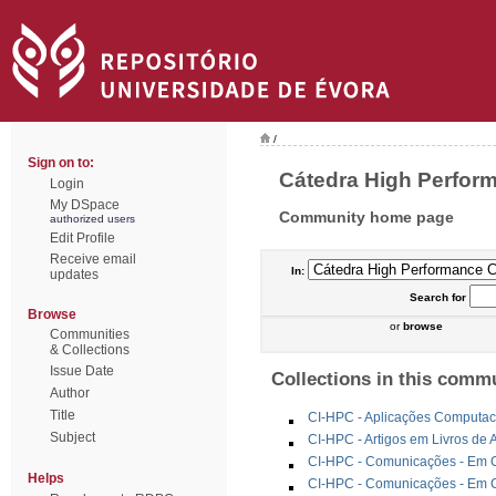
/
Sign on to:
Cátedra High Perform
Login
My DSpace
Community home page
authorized users
Edit Profile
Receive email
In:
updates
Search
for
Browse
or
browse
Communities
& Collections
Issue Date
Collections in this comm
Author
Title
CI-HPC - Aplicações Computac
Subject
CI-HPC - Artigos em Livros de 
CI-HPC - Comunicações - Em Co
Helps
CI-HPC - Comunicações - Em C