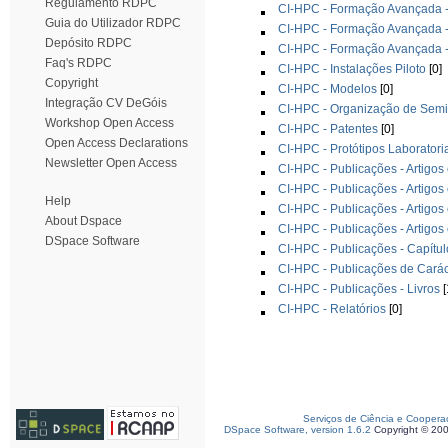
Regulamento RDPC
CI-HPC - Formação Avançada -
Guia do Utilizador RDPC
CI-HPC - Formação Avançada 
Depósito RDPC
CI-HPC - Formação Avançada -
Faq's RDPC
CI-HPC - Instalações Piloto
[0]
Copyright
CI-HPC - Modelos
[0]
Integração CV DeGóis
CI-HPC - Organização de Semi
Workshop Open Access
CI-HPC - Patentes
[0]
Open Access Declarations
CI-HPC - Protótipos Laboratori
Newsletter Open Access
CI-HPC - Publicações - Artigos
CI-HPC - Publicações - Artigos
Help
CI-HPC - Publicações - Artigos
About Dspace
CI-HPC - Publicações - Artigos
DSpace Software
CI-HPC - Publicações - Capítul
CI-HPC - Publicações de Cará
CI-HPC - Publicações - Livros
[
CI-HPC - Relatórios
[0]
Serviços de Ciência e Coopera
DSpace Software, version 1.6.2
Copyright © 20