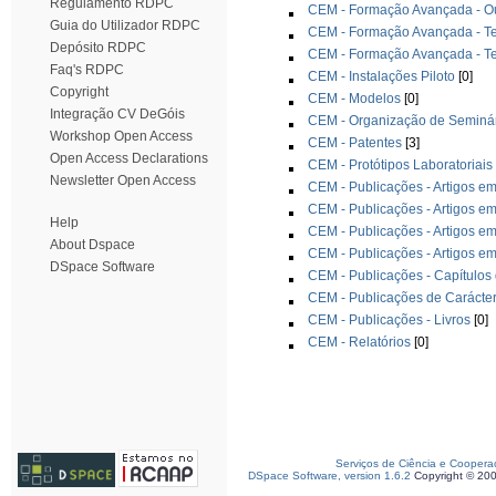
Regulamento RDPC
CEM - Formação Avançada - O
Guia do Utilizador RDPC
CEM - Formação Avançada - T
Depósito RDPC
CEM - Formação Avançada - T
Faq's RDPC
CEM - Instalações Piloto
[0]
Copyright
CEM - Modelos
[0]
Integração CV DeGóis
CEM - Organização de Seminár
Workshop Open Access
CEM - Patentes
[3]
Open Access Declarations
CEM - Protótipos Laboratoriais
Newsletter Open Access
CEM - Publicações - Artigos em
CEM - Publicações - Artigos em
Help
CEM - Publicações - Artigos em
About Dspace
CEM - Publicações - Artigos em
DSpace Software
CEM - Publicações - Capítulos 
CEM - Publicações de Carácte
CEM - Publicações - Livros
[0]
CEM - Relatórios
[0]
Serviços de Ciência e Coopera
DSpace Software, version 1.6.2
Copyright © 20