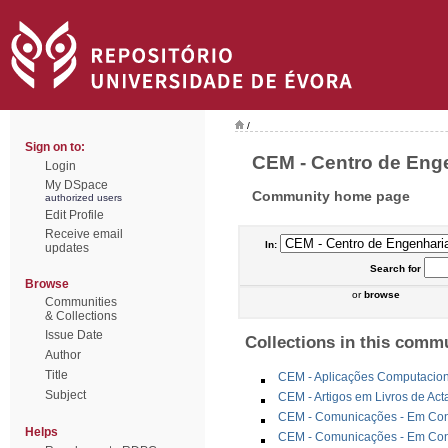
/
Sign on to:
CEM - Centro de Enge
Login
My DSpace
Community home page
authorized users
Edit Profile
Receive email
In:
updates
Search
for
Browse
or
browse
Communities
& Collections
Issue Date
Collections in this comm
Author
Title
CEM - Aplicações Computacion
Subject
CEM - Artigos em Livros de Ac
CEM - Comunicações - Em Congr
Helps
CEM - Comunicações - Em Cong