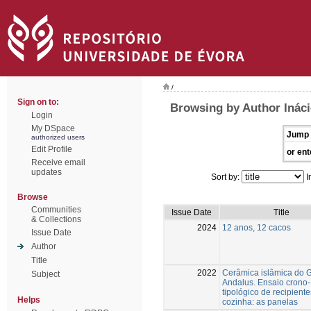
/
Sign on to:
Browsing by Author Ináci
Login
My DSpace
Jump 
authorized users
Edit Profile
or ent
Receive email
updates
Sort by:
I
Browse
Communities
Issue Date
Title
& Collections
2024
12 anos, 12 cacos
Issue Date
Author
Title
2022
Cerâmica islâmica do G
Subject
Andalus. Ensaio crono-
tipológico de recipient
Helps
cozinha: as panelas