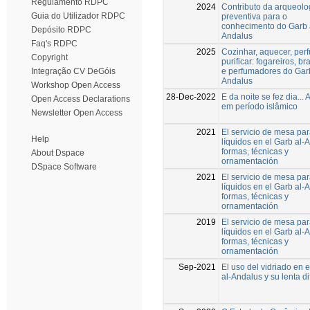
Regulamento RDPC
2024
Contributo da arqueolo
Guia do Utilizador RDPC
preventiva para o
conhecimento do Garb 
Depósito RDPC
Andalus
Faq's RDPC
2025
Cozinhar, aquecer, per
Copyright
purificar: fogareiros, br
e perfumadores do Garb
Integração CV DeGóis
Andalus
Workshop Open Access
28-Dec-2022
E da noite se fez dia... 
Open Access Declarations
em período islâmico
Newsletter Open Access
2021
El servicio de mesa pa
Help
líquidos en el Garb al-
formas, técnicas y
About Dspace
ornamentación
DSpace Software
2021
El servicio de mesa pa
líquidos en el Garb al-
formas, técnicas y
ornamentación
2019
El servicio de mesa pa
líquidos en el Garb al-
formas, técnicas y
ornamentación
Sep-2021
El uso del vidriado en 
al-Andalus y su lenta di