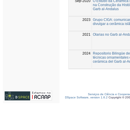
Sep-2020
O Estudo da Cerâmica 
na Construção da Histó
Garb al-Andalus
2023
Grupo CIGA: comunicar
divulgar a cerâmica isl
2021
Olarias no Garb al-And
2024
Repositorio Bilingüe de
técnicas ornamentales 
cerámica del Garb al-A
Serviços de Ciência e Coopera
DSpace Software, version 1.6.2
Copyright © 20