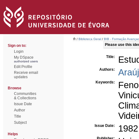
/
Biblioteca Geral
/
BIB - Formação Avançad
Please use this ident
Sign on to:
Login
Title:
Estud
My DSpace
authorized users
Edit Profile
Authors:
Araúj
Receive email
updates
Keywords:
Fenol
Browse
Vinic
Communities
& Collections
Clim
Issue Date
Author
Videi
Title
Subject
Issue Date:
1982
Helps
Publisher: