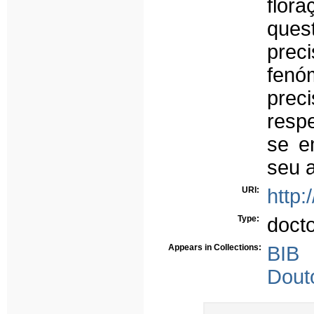
flora
ques
prec
fenó
prec
respe
se e
seu 
URI:
http:
Type:
doct
Appears in Collections:
BIB
Dout