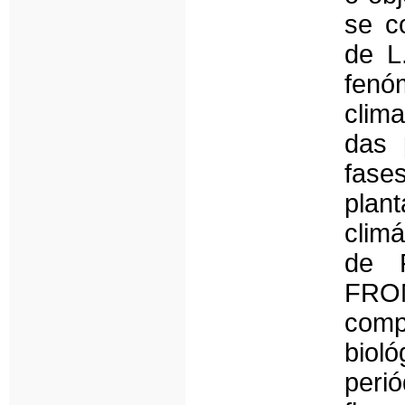
se c
de L
fenó
clim
das 
fase
pla
clim
de 
FRO
com
biol
per