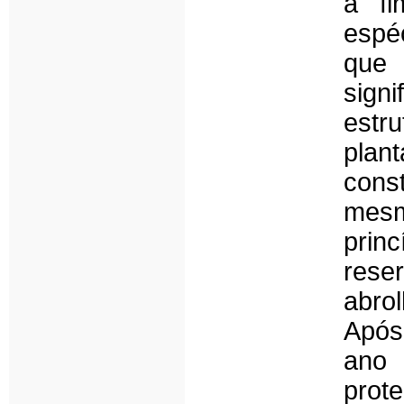
a fi
espé
que 
sign
estr
pla
cons
mes
prin
res
abro
Após
ano
prot