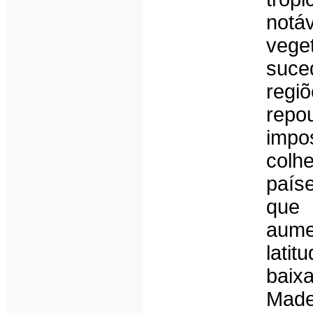
notá
vege
suce
regi
repo
impo
colh
país
que
aum
lati
baix
Madei