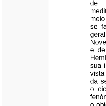
de 
medi
meio
se f
ger
Novem
e de
Hemi
sua 
vist
da s
o ci
fenó
o obj