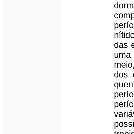
dorm
compl
perí
nítid
das 
uma 
meio
dos 
que
per
perí
variá
poss
tropi