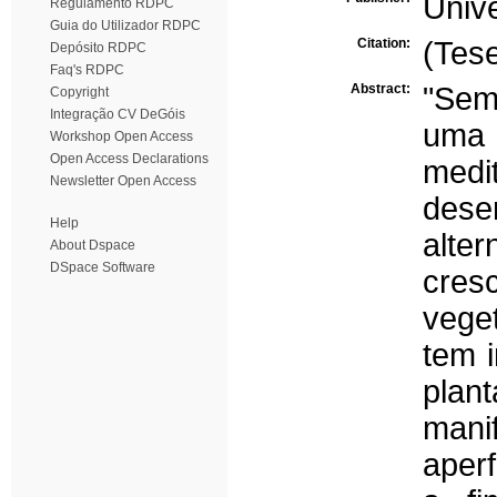
Univ
Regulamento RDPC
Guia do Utilizador RDPC
Citation:
(Tes
Depósito RDPC
Faq's RDPC
Abstract:
"Sem 
Copyright
Integração CV DeGóis
uma 
Workshop Open Access
Open Access Declarations
med
Newsletter Open Access
dese
Help
alt
About Dspace
DSpace Software
cre
vege
tem i
plan
man
aper