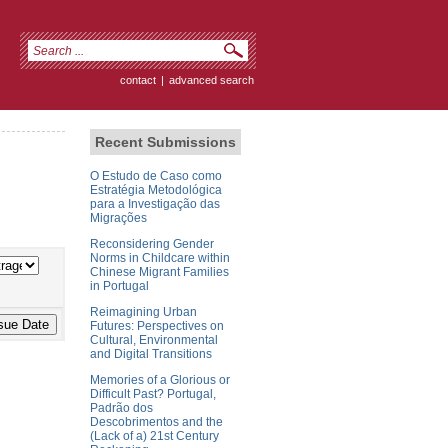
contact
|
advanced search
Recent Submissions
O Estudo de Caso como
Estratégia Metodológica
para a Investigação das
Migrações
Reconsidering Gender
Norms in Childcare within
Chinese Migrant Families
in Portugal
Reimagining Urban
Futures: Perspectives on
Cultural, Environmental
and Digital Transitions
Memories of a Glorious or
Difficult Past? Portugal,
Padrão dos
Descobrimentos and the
(Lack of a) 21st Century