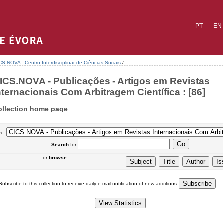
PT
EN
CS.NOVA - Centro Interdisciplinar de Ciências Sociais
/
ICS.NOVA - Publicações - Artigos em Revistas
nternacionais Com Arbitragem Científica : [86]
ollection home page
n:
Search
for
or
browse
Subscribe to this collection to receive daily e-mail notification of new additions