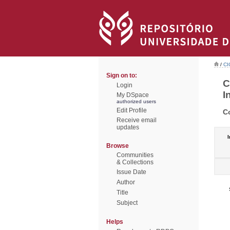
/
CI
Sign on to:
C
Login
I
My DSpace
authorized users
Edit Profile
C
Receive email
updates
I
Browse
Communities
& Collections
Issue Date
Author
Title
Subject
Helps