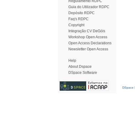
Regulamento RDPC
Guia do Utilizador RDPC
Depósito RDPC
Faq's RDPC
Copyright
Integração CV DeGóis
Workshop Open Access
Open Access Declarations
Newsletter Open Access
Help
About Dspace
DSpace Software
DSpace S