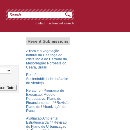
contact
|
advanced search
Recent Submissions
A flora e a vegetação
natural da Caatinga do
cristalino e do Cerrado da
Mesorregião Noroeste do
Ceará, Brasil
Relatório de
Sustentabilidade do Azeite
do Alentejo
Relatório - Programa de
Execução, Modelo
Perequativo, Plano de
Financiamento - 4ª Revisão
Plano de Urbanização de
Évora
Avaliação Ambiental
Estratégica da 4ª Revisão
do Plano de Urbanização