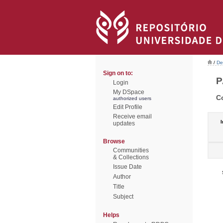
/
De
Sign on to:
P
Login
My DSpace
C
authorized users
Edit Profile
Receive email
I
updates
Browse
Communities
& Collections
Issue Date
Author
Title
Subject
Helps