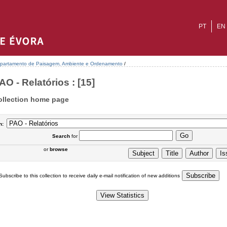
PT
EN
partamento de Paisagem, Ambiente e Ordenamento
/
AO - Relatórios : [15]
ollection home page
n:
Search
for
or
browse
Subscribe to this collection to receive daily e-mail notification of new additions