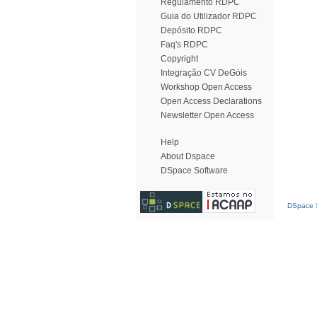
Regulamento RDPC
Guia do Utilizador RDPC
Depósito RDPC
Faq's RDPC
Copyright
Integração CV DeGóis
Workshop Open Access
Open Access Declarations
Newsletter Open Access
Help
About Dspace
DSpace Software
DSpace S