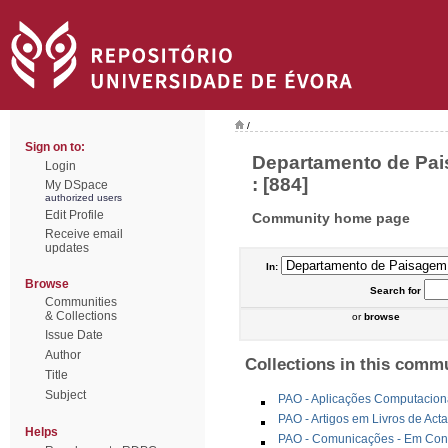
/
Sign on to:
Departamento de Pa
Login
: [884]
My DSpace
authorized users
Edit Profile
Community home page
Receive email
updates
In:
Browse
Search
for
Communities
& Collections
or
browse
Issue Date
Author
Collections in this comm
Title
Subject
PAO - Aplicações Computacion
PAO - Artigos em Livros de Act
Helps
PAO - Comunicações - Em Congr