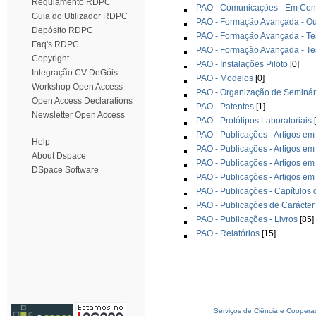
Regulamento RDPC
PAO - Comunicações - Em Cong
Guia do Utilizador RDPC
PAO - Formação Avançada - Ou
Depósito RDPC
PAO - Formação Avançada - T
Faq's RDPC
PAO - Formação Avançada - Te
Copyright
PAO - Instalações Piloto
[0]
Integração CV DeGóis
PAO - Modelos
[0]
Workshop Open Access
PAO - Organização de Seminár
Open Access Declarations
PAO - Patentes
[1]
Newsletter Open Access
PAO - Protótipos Laboratoriais
[
PAO - Publicações - Artigos em
Help
PAO - Publicações - Artigos em
About Dspace
PAO - Publicações - Artigos em
DSpace Software
PAO - Publicações - Artigos em
PAO - Publicações - Capítulos 
PAO - Publicações de Carácte
PAO - Publicações - Livros
[85]
PAO - Relatórios
[15]
Serviços de Ciência e Coopera