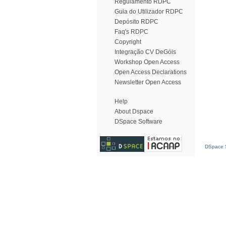
Regulamento RDPC
Guia do Utilizador RDPC
Depósito RDPC
Faq's RDPC
Copyright
Integração CV DeGóis
Workshop Open Access
Open Access Declarations
Newsletter Open Access
Help
About Dspace
DSpace Software
DSpace S