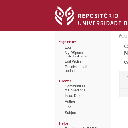
/
CE
Sign on to:
C
Login
N
My DSpace
authorized users
Edit Profile
C
Receive email
updates
I
Browse
Communities
& Collections
Issue Date
Author
Title
Subject
Helps