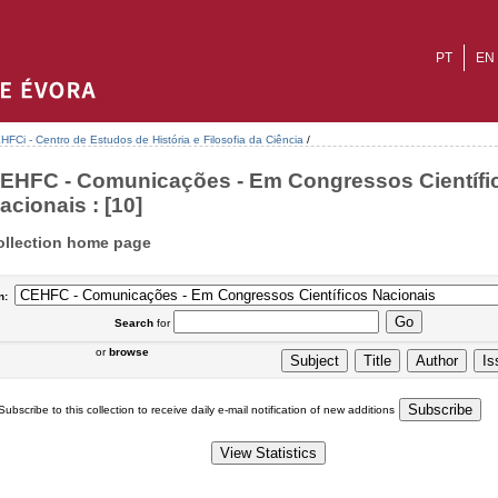
PT
EN
HFCi - Centro de Estudos de História e Filosofia da Ciência
/
EHFC - Comunicações - Em Congressos Científi
acionais : [10]
ollection home page
n:
Search
for
or
browse
Subscribe to this collection to receive daily e-mail notification of new additions