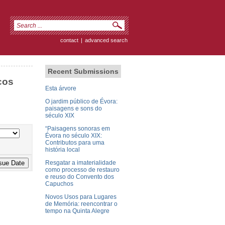
contact
|
advanced search
Recent Submissions
cos
Esta árvore
O jardim público de Évora:
paisagens e sons do
século XIX
“Paisagens sonoras em
Évora no século XIX:
Contributos para uma
história local
Resgatar a imaterialidade
como processo de restauro
e reuso do Convento dos
Capuchos
Novos Usos para Lugares
de Memória: reencontrar o
tempo na Quinta Alegre