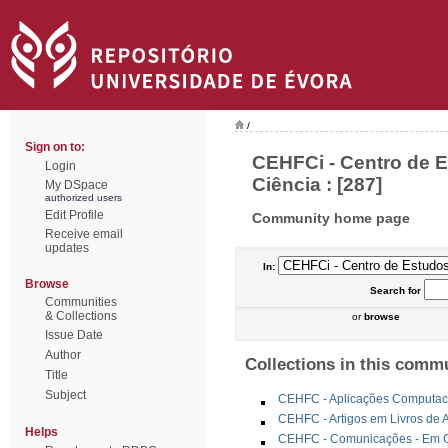
/
Sign on to:
CEHFCi - Centro de Es
Login
Ciência : [287]
My DSpace
authorized users
Edit Profile
Community home page
Receive email
updates
In:
Browse
Search
for
Communities
& Collections
or
browse
Issue Date
Author
Collections in this comm
Title
Subject
CEHFC - Aplicações Computac
CEHFC - Artigos em Livros de 
Helps
CEHFC - Comunicações - Em Co