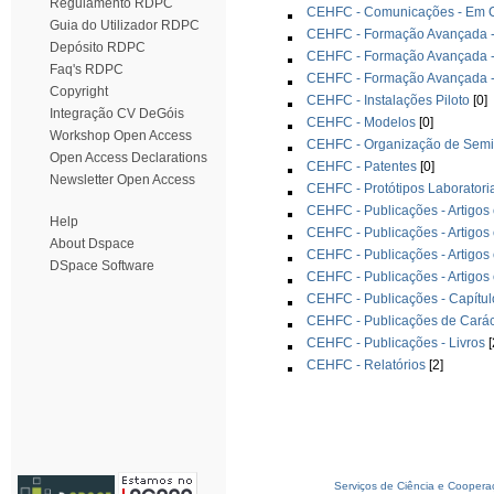
Regulamento RDPC
CEHFC - Comunicações - Em Co
Guia do Utilizador RDPC
CEHFC - Formação Avançada -
Depósito RDPC
CEHFC - Formação Avançada -
Faq's RDPC
CEHFC - Formação Avançada -
Copyright
CEHFC - Instalações Piloto
[0]
Integração CV DeGóis
CEHFC - Modelos
[0]
Workshop Open Access
CEHFC - Organização de Semin
Open Access Declarations
CEHFC - Patentes
[0]
Newsletter Open Access
CEHFC - Protótipos Laboratori
CEHFC - Publicações - Artigos 
Help
CEHFC - Publicações - Artigos 
About Dspace
CEHFC - Publicações - Artigos
DSpace Software
CEHFC - Publicações - Artigos
CEHFC - Publicações - Capítul
CEHFC - Publicações de Carác
CEHFC - Publicações - Livros
[
CEHFC - Relatórios
[2]
Serviços de Ciência e Coopera