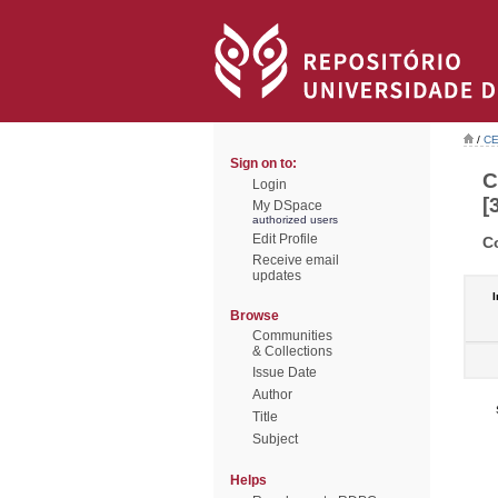
/
CE
Sign on to:
C
Login
[
My DSpace
authorized users
Edit Profile
C
Receive email
updates
I
Browse
Communities
& Collections
Issue Date
Author
Title
Subject
Helps