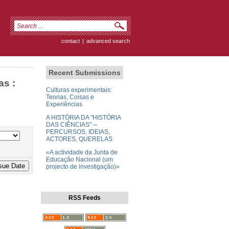
contact
|
advanced search
Recent Submissions
as :
Culturas experimentais:
Teorias, Coisas e
Experiências
A HISTÓRIA DA "HISTÓRIA
DAS CIÊNCIAS" ─
PERCURSOS, IDEIAS,
ACTORES, QUERELAS
«A actividade da Junta de
Educação Nacional (um
projecto de investigação)»
RSS Feeds