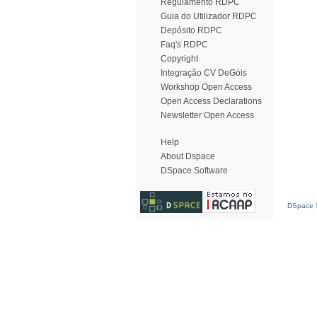
Regulamento RDPC
Guia do Utilizador RDPC
Depósito RDPC
Faq's RDPC
Copyright
Integração CV DeGóis
Workshop Open Access
Open Access Declarations
Newsletter Open Access
Help
About Dspace
DSpace Software
DSpace S