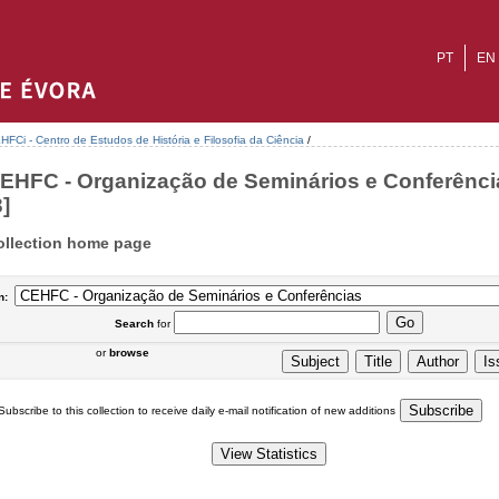
PT
EN
HFCi - Centro de Estudos de História e Filosofia da Ciência
/
EHFC - Organização de Seminários e Conferênci
3]
ollection home page
n:
Search
for
or
browse
Subscribe to this collection to receive daily e-mail notification of new additions