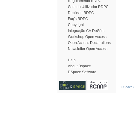
Regulamento RDPC
Guia do Utilizador RDPC
Depósito RDPC
Faq's RDPC
Copyright
Integração CV DeGóis
Workshop Open Access
Open Access Declarations
Newsletter Open Access
Help
About Dspace
DSpace Software
DSpace S