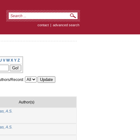
contact
|
advanced search
U
V
W
X
Y
Z
thors/Record:
Author(s)
as, A.S.
as, A.S.