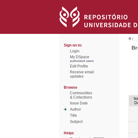
/
Sign on to:
Br
Login
My DSpace
authorized users
Edit Profile
Receive email
updates
Browse
Communities
& Collections
Is
D
Issue Date
Author
Title
Subject
Helps