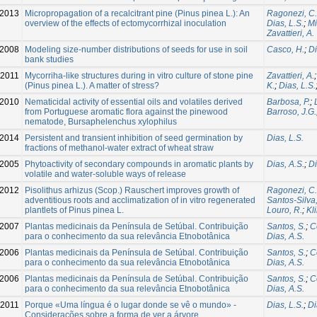
2013
Micropropagation of a recalcitrant pine (Pinus pinea L.): An
Ragonezi, C.
overview of the effects of ectomycorrhizal inoculation
Dias, L.S.
;
Mi
Zavattieri, A.
2008
Modeling size-number distributions of seeds for use in soil
Casco, H.
;
Di
bank studies
-2011
Mycorriha-like structures during in vitro culture of stone pine
Zavattieri, A.
(Pinus pinea L.). A matter of stress?
K.
;
Dias, L.S.
2010
Nematicidal activity of essential oils and volatiles derived
Barbosa, P.
;
from Portuguese aromatic flora against the pinewood
Barroso, J.G.
nematode, Bursaphelenchus xylophilus
2014
Persistent and transient inhibition of seed germination by
Dias, L.S.
fractions of methanol-water extract of wheat straw
2005
Phytoactivity of secondary compounds in aromatic plants by
Dias, A.S.
;
Di
volatile and water-soluble ways of release
2012
Pisolithus arhizus (Scop.) Rauschert improves growth of
Ragonezi, C.
adventitious roots and acclimatization of in vitro regenerated
Santos-Silva,
plantlets of Pinus pinea L.
Louro, R.
;
Kl
2007
Plantas medicinais da Península de Setúbal. Contribuição
Santos, S.
;
C
para o conhecimento da sua relevância Etnobotânica
Dias, A.S.
2006
Plantas medicinais da Península de Setúbal. Contribuição
Santos, S.
;
C
para o conhecimento da sua relevância Etnobotânica
Dias, A.S.
2006
Plantas medicinais da Península de Setúbal. Contribuição
Santos, S.
;
C
para o conhecimento da sua relevância Etnobotânica
Dias, A.S.
2011
Porque «Uma língua é o lugar donde se vê o mundo» -
Dias, L.S.
;
Di
Considerações sobre a forma de ver a árvore