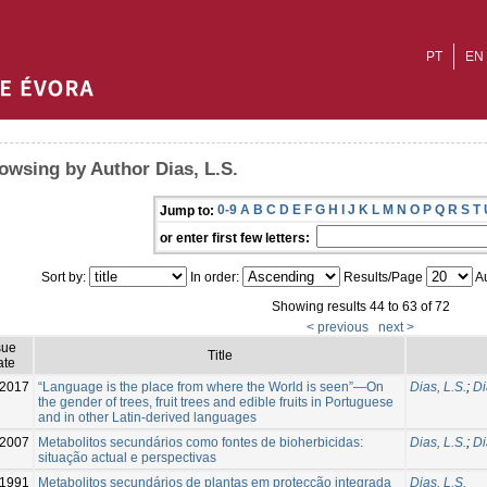
PT
EN
owsing by Author Dias, L.S.
0-9
A
B
C
D
E
F
G
H
I
J
K
L
M
N
O
P
Q
R
S
T
Jump to:
or enter first few letters:
Sort by:
In order:
Results/Page
Au
Showing results 44 to 63 of 72
< previous
next >
sue
Title
ate
2017
“Language is the place from where the World is seen”—On
Dias, L.S.
;
Di
the gender of trees, fruit trees and edible fruits in Portuguese
and in other Latin-derived languages
2007
Metabolitos secundários como fontes de bioherbicidas:
Dias, L.S.
;
Di
situação actual e perspectivas
1991
Metabolitos secundários de plantas em protecção integrada
Dias, L.S.