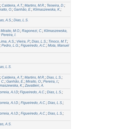
;
Caldeira, A.T.
;
Martins, M.R.
;
Teixeira, D.
;
ralto, O.
;
Ganhão, E.
;
Klimaszewska, K.
;
as, A.S.
;
Dias, L.S.
;
Miralto, M.O.
;
Ragonezi, C.
;
Klimaszewska,
;
Pereira, I.
Lima, A.S.
;
Vieira, P.
;
Dias, L.S.
;
Tinoco, M.T.
;
;
Pedro, L.G.
;
Figueiredo, A.C.
;
Mota, Manuel
as, L.S.
;
Caldeira, A.T.
;
Martins, M.R.
;
Dias, L.S.
;
 C.
;
Ganhão, E.
;
Miralto, O.
;
Pereira, I.
;
imaszewska, K.
;
Zavattieri, A.
orreia, A.I.D
;
Figueiredo, A.C.
;
Dias, L.S.
;
orreia, A.I.D.
;
Figueiredo, A.C.
;
Dias, L.S.
;
orreia, A.I.D.
;
Figueiredo, A.C.
;
Dias, L.S.
;
as, A.S.