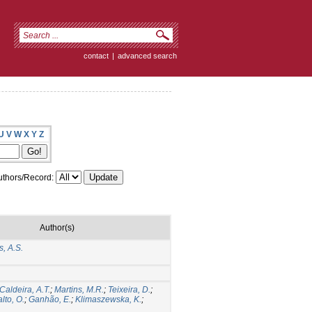
contact
|
advanced search
U
V
W
X
Y
Z
thors/Record:
Author(s)
s, A.S.
Caldeira, A.T.
;
Martins, M.R.
;
Teixeira, D.
;
lto, O.
;
Ganhão, E.
;
Klimaszewska, K.
;