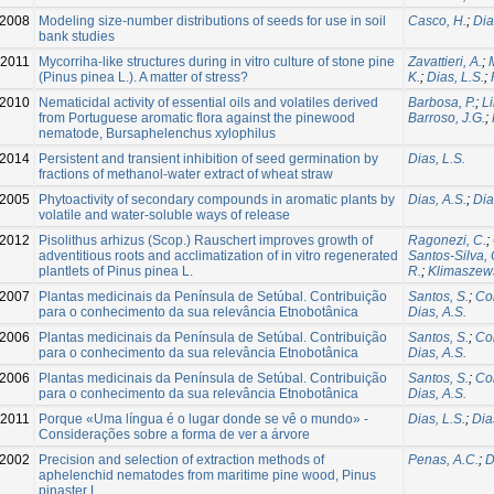
2008
Modeling size-number distributions of seeds for use in soil
Casco, H.
;
Dia
bank studies
-2011
Mycorriha-like structures during in vitro culture of stone pine
Zavattieri, A.
;
(Pinus pinea L.). A matter of stress?
K.
;
Dias, L.S.
;
2010
Nematicidal activity of essential oils and volatiles derived
Barbosa, P.
;
Li
from Portuguese aromatic flora against the pinewood
Barroso, J.G.
;
nematode, Bursaphelenchus xylophilus
2014
Persistent and transient inhibition of seed germination by
Dias, L.S.
fractions of methanol-water extract of wheat straw
2005
Phytoactivity of secondary compounds in aromatic plants by
Dias, A.S.
;
Dia
volatile and water-soluble ways of release
2012
Pisolithus arhizus (Scop.) Rauschert improves growth of
Ragonezi, C.
;
adventitious roots and acclimatization of in vitro regenerated
Santos-Silva, 
plantlets of Pinus pinea L.
R.
;
Klimaszews
2007
Plantas medicinais da Península de Setúbal. Contribuição
Santos, S.
;
Cor
para o conhecimento da sua relevância Etnobotânica
Dias, A.S.
2006
Plantas medicinais da Península de Setúbal. Contribuição
Santos, S.
;
Cor
para o conhecimento da sua relevância Etnobotânica
Dias, A.S.
2006
Plantas medicinais da Península de Setúbal. Contribuição
Santos, S.
;
Cor
para o conhecimento da sua relevância Etnobotânica
Dias, A.S.
2011
Porque «Uma língua é o lugar donde se vê o mundo» -
Dias, L.S.
;
Dia
Considerações sobre a forma de ver a árvore
2002
Precision and selection of extraction methods of
Penas, A.C.
;
D
aphelenchid nematodes from maritime pine wood, Pinus
pinaster L.