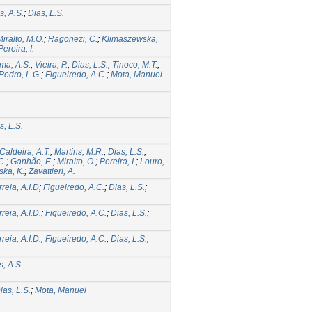
s, A.S.
;
Dias, L.S.
Miralto, M.O.
;
Ragonezi, C.
;
Klimaszewska,
Pereira, I.
ma, A.S.
;
Vieira, P.
;
Dias, L.S.
;
Tinoco, M.T.
;
Pedro, L.G.
;
Figueiredo, A.C.
;
Mota, Manuel
s, L.S.
Caldeira, A.T.
;
Martins, M.R.
;
Dias, L.S.
;
C.
;
Ganhão, E.
;
Miralto, O.
;
Pereira, I.
;
Louro,
ka, K.
;
Zavattieri, A.
reia, A.I.D
;
Figueiredo, A.C.
;
Dias, L.S.
;
reia, A.I.D.
;
Figueiredo, A.C.
;
Dias, L.S.
;
reia, A.I.D.
;
Figueiredo, A.C.
;
Dias, L.S.
;
s, A.S.
ias, L.S.
;
Mota, Manuel