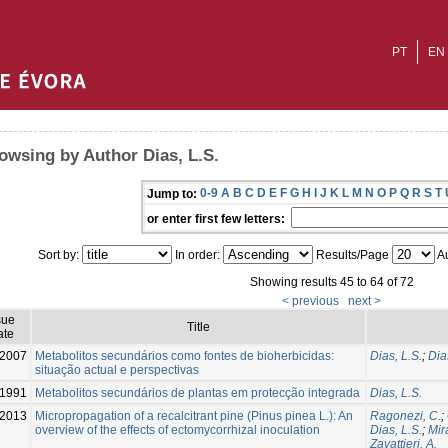
PT
EN
owsing by Author Dias, L.S.
0-9
A
B
C
D
E
F
G
H
I
J
K
L
M
N
O
P
Q
R
S
T
Jump to:
or enter first few letters:
Sort by:
In order:
Results/Page
Au
Showing results 45 to 64 of 72
< previous
next >
sue
Title
ate
2007
Metabolitos secundários como fontes de bioherbicidas:
Dias, L.S.
;
Dia
situação actual e perspectivas
1991
Metabolitos secundários de plantas em protecção integrada
Dias, L.S.
2013
Micropropagation of a recalcitrant pine (Pinus pinea L.): An
Ragonezi, C.
;
overview of the effects of ectomycorrhizal inoculation
Dias, L.S.
;
Mira
Zavattieri, A.