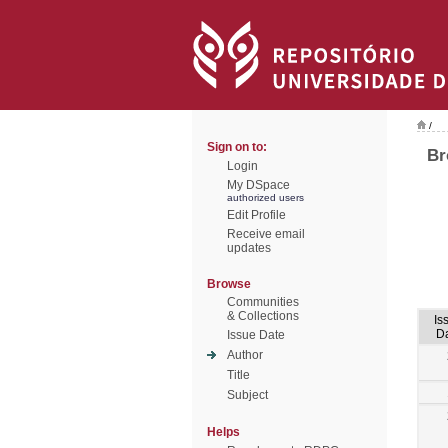
/
Sign on to:
Br
Login
My DSpace
authorized users
Edit Profile
Receive email
updates
Browse
Communities
& Collections
Is
D
Issue Date
Author
Title
Subject
Helps