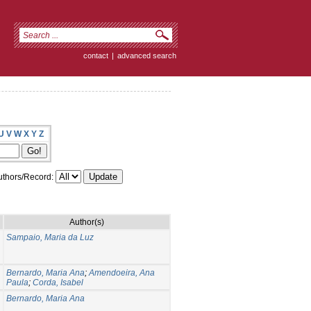
contact
|
advanced search
U
V
W
X
Y
Z
thors/Record:
Author(s)
Sampaio, Maria da Luz
Bernardo, Maria Ana
;
Amendoeira, Ana
Paula
;
Corda, Isabel
Bernardo, Maria Ana