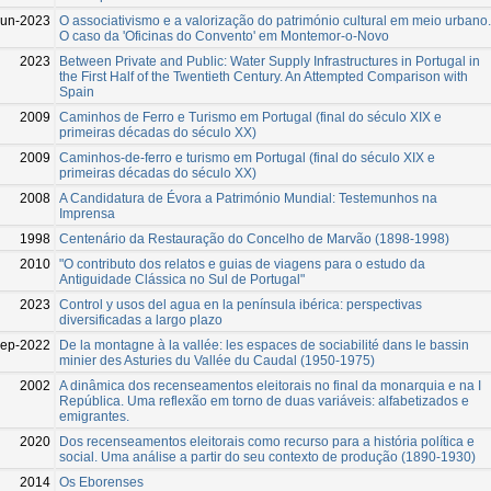
Jun-2023
O associativismo e a valorização do património cultural em meio urbano.
O caso da 'Oficinas do Convento' em Montemor-o-Novo
2023
Between Private and Public: Water Supply Infrastructures in Portugal in
the First Half of the Twentieth Century. An Attempted Comparison with
Spain
2009
Caminhos de Ferro e Turismo em Portugal (final do século XIX e
primeiras décadas do século XX)
2009
Caminhos-de-ferro e turismo em Portugal (final do século XIX e
primeiras décadas do século XX)
2008
A Candidatura de Évora a Património Mundial: Testemunhos na
Imprensa
1998
Centenário da Restauração do Concelho de Marvão (1898-1998)
2010
"O contributo dos relatos e guias de viagens para o estudo da
Antiguidade Clássica no Sul de Portugal"
2023
Control y usos del agua en la península ibérica: perspectivas
diversificadas a largo plazo
Sep-2022
De la montagne à la vallée: les espaces de sociabilité dans le bassin
minier des Asturies du Vallée du Caudal (1950-1975)
2002
A dinâmica dos recenseamentos eleitorais no final da monarquia e na I
República. Uma reflexão em torno de duas variáveis: alfabetizados e
emigrantes.
2020
Dos recenseamentos eleitorais como recurso para a história política e
social. Uma análise a partir do seu contexto de produção (1890-1930)
2014
Os Eborenses