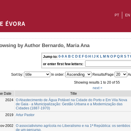
PT
EN
owsing by Author Bernardo, Maria Ana
0-9
A
B
C
D
E
F
G
H
I
J
K
L
M
N
O
P
Q
R
S
T
Jump to:
or enter first few letters:
Sort by:
In order:
Results/Page
Au
Showing results 1 to 20 of 55
next >
ue Date
Title
2024
O Abastecimento de Água Potável na Cidade do Porto e Em Vila Nova
de Gaia - a Municipalização: Gestão Urbana e a Modernização das
Cidades (1887-1970)
2019
Artur Pastor
Nov-2002
O associativismo agrícola no Liberalismo e na 1ª República: os sentidos
de um percurso.