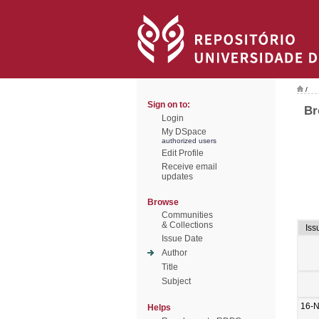
/
Sign on to:
Br
Login
My DSpace
authorized users
Edit Profile
Receive email
updates
Browse
Communities
& Collections
Iss
Issue Date
Author
Title
Subject
16-
Helps