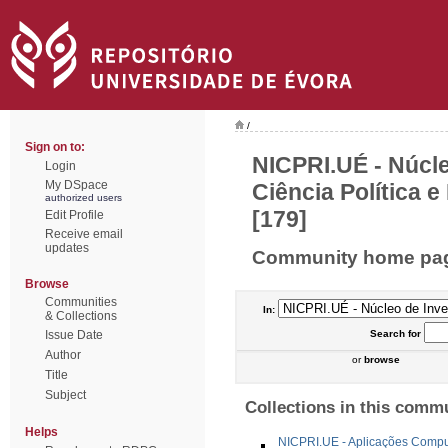
/
Sign on to:
NICPRI.UÉ - Núcl
Login
My DSpace
Ciência Política e
authorized users
[179]
Edit Profile
Receive email
updates
Community home pa
Browse
Communities
In:
& Collections
Issue Date
Search
for
Author
or
browse
Title
Subject
Collections in this comm
Helps
NICPRI.UE - Aplicações Compu