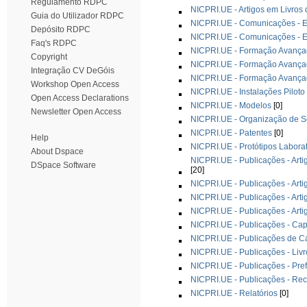
Regulamento RDPC
NICPRI.UE - Artigos em Livros
Guia do Utilizador RDPC
NICPRI.UE - Comunicações - Em
Depósito RDPC
NICPRI.UE - Comunicações - E
Faq's RDPC
NICPRI.UE - Formação Avançad
Copyright
NICPRI.UE - Formação Avança
Integração CV DeGóis
NICPRI.UE - Formação Avançad
Workshop Open Access
NICPRI.UE - Instalações Piloto
Open Access Declarations
NICPRI.UE - Modelos
[0]
Newsletter Open Access
NICPRI.UE - Organização de S
NICPRI.UE - Patentes
[0]
Help
NICPRI.UE - Protótipos Laborat
About Dspace
NICPRI.UE - Publicações - Arti
DSpace Software
[20]
NICPRI.UE - Publicações - Arti
NICPRI.UE - Publicações - Arti
NICPRI.UE - Publicações - Arti
NICPRI.UE - Publicações - Capí
NICPRI.UE - Publicações de C
NICPRI.UE - Publicações - Livr
NICPRI.UE - Publicações - Pre
NICPRI.UE - Publicações - Rec
NICPRI.UE - Relatórios
[0]