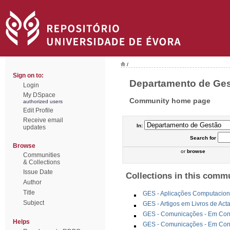
/
Sign on to:
Departamento de Gest
Login
My DSpace
Community home page
authorized users
Edit Profile
Receive email
In:
updates
Search
for
Browse
or
browse
Communities
& Collections
Issue Date
Collections in this comm
Author
Title
GES - Aplicações Computacion
Subject
GES - Artigos em Livros de Act
GES - Comunicações - Em Congr
Helps
GES - Comunicações - Em Cong