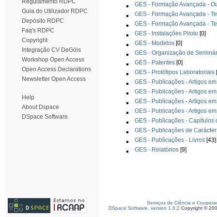
Regulamento RDPC
GES - Formação Avançada - Ou
Guia do Utilizador RDPC
GES - Formação Avançada - T
Depósito RDPC
GES - Formação Avançada - Te
Faq's RDPC
GES - Instalações Piloto
[0]
Copyright
GES - Modelos
[0]
Integração CV DeGóis
GES - Organização de Seminár
Workshop Open Access
GES - Patentes
[0]
Open Access Declarations
GES - Protótipos Laboratoriais
Newsletter Open Access
GES - Publicações - Artigos em
GES - Publicações - Artigos em
Help
GES - Publicações - Artigos em
About Dspace
GES - Publicações - Artigos em
DSpace Software
GES - Publicações - Capítulos 
GES - Publicações de Carácte
GES - Publicações - Livros
[43]
GES - Relatórios
[9]
Serviços de Ciência e Coopera
DSpace Software, version 1.6.2
Copyright © 20