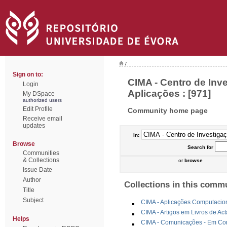
/
Sign on to:
CIMA - Centro de Inv
Login
Aplicações : [971]
My DSpace
authorized users
Edit Profile
Community home page
Receive email
updates
In:
Browse
Search
for
Communities
& Collections
or
browse
Issue Date
Author
Collections in this comm
Title
Subject
CIMA - Aplicações Computacio
CIMA - Artigos em Livros de Ac
Helps
CIMA - Comunicações - Em Cong