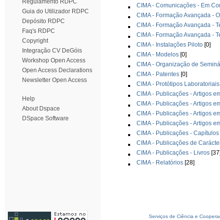
Regulamento RDPC
CIMA - Comunicações - Em Con
Guia do Utilizador RDPC
CIMA - Formação Avançada - O
Depósito RDPC
CIMA - Formação Avançada - T
Faq's RDPC
CIMA - Formação Avançada - T
Copyright
CIMA - Instalações Piloto
[0]
Integração CV DeGóis
CIMA - Modelos
[0]
Workshop Open Access
CIMA - Organização de Seminá
Open Access Declarations
CIMA - Patentes
[0]
Newsletter Open Access
CIMA - Protótipos Laboratoriais
CIMA - Publicações - Artigos e
Help
CIMA - Publicações - Artigos e
About Dspace
CIMA - Publicações - Artigos e
DSpace Software
CIMA - Publicações - Artigos e
CIMA - Publicações - Capítulos
CIMA - Publicações de Caráct
CIMA - Publicações - Livros
[37
CIMA - Relatórios
[28]
Serviços de Ciência e Coopera