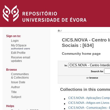
/
Sign on to:
CICS.NOVA - Centro In
Login
Sociais : [634]
My DSpace
authorized users
Edit Profile
Community home page
Receive email
updates
In:
Browse
Search
for
Communities
& Collections
or
browse
Issue Date
Author
Collections in this comm
Title
Subject
CICS.NOVA - Aplicações Comp
CICS.NOVA - Artigos em Livros
Helps
CICS.NOVA - Comunicações - E