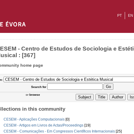
PT
EN
ESEM - Centro de Estudos de Sociologia e Estét
usical : [367]
ommunity home page
In:
Search
for
or
browse
llections in this community
CESEM - Aplicações Computacionais
[0]
CESEM - Artigos em Livros de Actas/Proceedings
[19]
CESEM - Comunicações - Em Congressos Científicos Internacionais
[25]