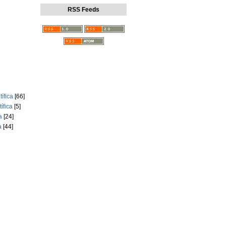
RSS Feeds
ífica
[66]
ífica
[5]
a
[24]
a
[44]