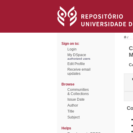
/
Sign on to:
C
Login
M
My DSpace
authorized users
Edit Profile
C
Receive email
updates
Browse
Communities
& Collections
Issue Date
Author
Co
Title
Subject
Helps