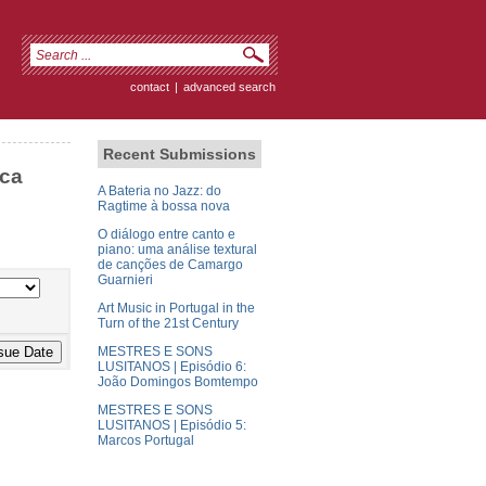
contact
|
advanced search
Recent Submissions
ica
A Bateria no Jazz: do
Ragtime à bossa nova
O diálogo entre canto e
piano: uma análise textural
de canções de Camargo
Guarnieri
Art Music in Portugal in the
Turn of the 21st Century
MESTRES E SONS
LUSITANOS | Episódio 6:
João Domingos Bomtempo
MESTRES E SONS
LUSITANOS | Episódio 5:
Marcos Portugal