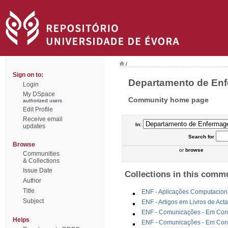
/
Sign on to:
Departamento de Enf
Login
My DSpace
Community home page
authorized users
Edit Profile
Receive email
In:
updates
Search
for
Browse
or
browse
Communities
& Collections
Issue Date
Collections in this comm
Author
Title
ENF - Aplicações Computacion
Subject
ENF - Artigos em Livros de Act
ENF - Comunicações - Em Congr
Helps
ENF - Comunicações - Em Cong