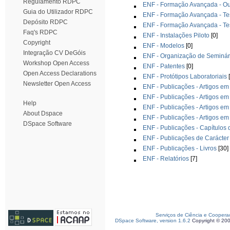
Regulamento RDPC
ENF - Formação Avançada - Ou
Guia do Utilizador RDPC
ENF - Formação Avançada - T
Depósito RDPC
ENF - Formação Avançada - Te
Faq's RDPC
ENF - Instalações Piloto
[0]
Copyright
ENF - Modelos
[0]
Integração CV DeGóis
ENF - Organização de Seminár
Workshop Open Access
ENF - Patentes
[0]
Open Access Declarations
ENF - Protótipos Laboratoriais
[
Newsletter Open Access
ENF - Publicações - Artigos em
ENF - Publicações - Artigos em
Help
ENF - Publicações - Artigos em
About Dspace
ENF - Publicações - Artigos em
DSpace Software
ENF - Publicações - Capítulos 
ENF - Publicações de Carácte
ENF - Publicações - Livros
[30]
ENF - Relatórios
[7]
Serviços de Ciência e Coopera
DSpace Software, version 1.6.2
Copyright © 20