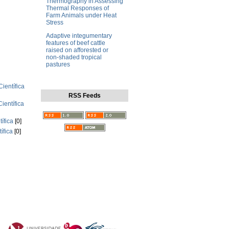
Thermography in Assessing
Thermal Responses of
Farm Animals under Heat
Stress
Adaptive integumentary
features of beef cattle
raised on afforested or
non‑shaded tropical
pastures
ientífica
RSS Feeds
ientífica
ífica
[0]
ífica
[0]