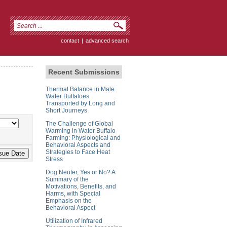
contact
|
advanced search
Recent Submissions
Thermal Balance in Male
Water Buffaloes
Transported by Long and
Short Journeys
The Challenge of Global
Warming in Water Buffalo
Farming: Physiological and
Behavioral Aspects and
Strategies to Face Heat
Stress
Dog Neuter, Yes or No? A
Summary of the
Motivations, Benefits, and
Harms, with Special
Emphasis on the
Behavioral Aspect
Utilization of Infrared