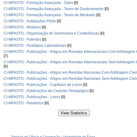
CI-MPASTO - Formação Avançada - Outra
[0]
CI-MPASTO - Formação Avançada - Teses de Doutoramento
[0]
CI-MPASTO - Formação Avançada - Teses de Mestrado
[0]
CI-MPASTO - Instalações Piloto
[0]
CI-MPASTO - Modelos
[0]
CI-MPASTO - Organização de Seminários e Conferências
[0]
CI-MPASTO - Patentes
[0]
CI-MPASTO - Protótipos Laboratoriais
[0]
CI-MPASTO - Publicações - Artigos em Revistas Internacionais Com Arbitragem C
[7]
CI-MPASTO - Publicações - Artigos em Revistas Internacionais Sem Arbitragem C
[0]
CI-MPASTO - Publicações - Artigos em Revistas Nacionais Com Arbitragem Cient
CI-MPASTO - Publicações - Artigos em Revistas Nacionais Sem Arbitragem Cient
CI-MPASTO - Publicações - Capítulos de Livros
[0]
CI-MPASTO - Publicações de Carácter Pedagógico
[0]
CI-MPASTO - Publicações - Livros
[0]
CI-MPASTO - Relatórios
[0]
Serviços de Ciência e Cooperação
-
Universidade de Évora