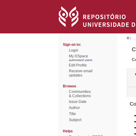
/
Sign on to:
C
Login
My DSpace
C
authorized users
Edit Profile
Receive email
updates
Browse
Communities
& Collections
Issue Date
Co
Author
Title
Subject
Helps