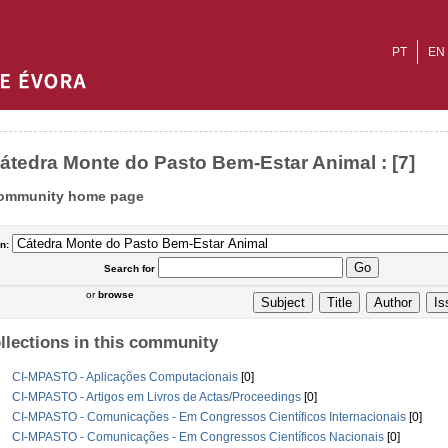
PT
EN
átedra Monte do Pasto Bem-Estar Animal : [7]
ommunity home page
In:
Search
for
or
browse
llections in this community
CI-MPASTO - Aplicações Computacionais
[0]
CI-MPASTO - Artigos em Livros de Actas/Proceedings
[0]
CI-MPASTO - Comunicações - Em Congressos Científicos Internacionais
[0]
CI-MPASTO - Comunicações - Em Congressos Científicos Nacionais
[0]